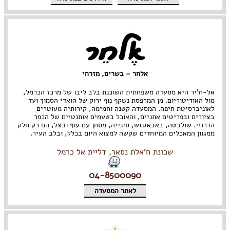
אלחר – בשרים, מזרחי
אל-ח'יר היא מסעדה משפחתית השוכנת בלב ליבו של מרכז הכרמל,
מול האודיטוריום. מן המרפסת נשקף נוף ירוק של הואדי הסמוך ועד
לאוניברסיטת חיפה. המסעדה קטנה וחמימה, קירותיה מעוטרים
בציורים ובפריטים אתניים, והאוכל בטעמים אותנטיים של הכפר
הדרוזי. שולבטה, באבאגנוש, סינייה, מסחן עם עוף ובצל, הם רק חלק
ממגוון המאכלים המיוחדים שקשה למצוא היום בכלל, ובלב העיר.
שכונת ח'אלת נסאר, דליית אל כרמל
04-8500090
לאתר המסעדה