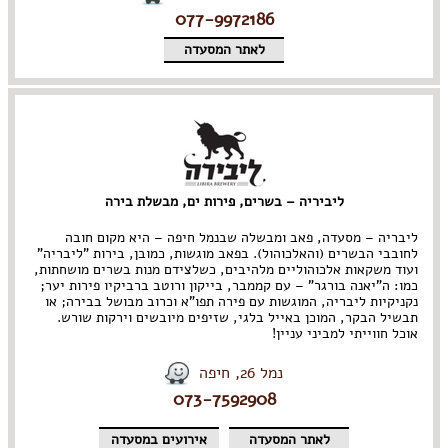
077-9972186
לאתר המסעדה
ליביריה – בשרים, פירות ים, מבשלת בירה
ליבריה – מסעדה, פאב ומבשלה שבנמל חיפה – היא מקום חובה
לחובבי הבשרים (והאלכוהול). בפאב מוגשות, כמובן, בירות "ליבריה"
ועוד משקאות אלכוהוליים מלהיבים, כשלצידם מנות בשרים מושחתות,
כמו: ה"יאנה בורגר" – עם קממבר, בייקון ורוטב ברביקיו פירות יער;
נקניקיות ליבריה, המוגשות עם פירה תפו"א וכרוב מבושל בבירה; או
תבשיל הבקר, המוכן באייל בלגי, שזיפים מיובשים וירקות שורש.
אוכל חווייתי למביני עניין!
נמל 26, חיפה
073-7592908
לאתר המסעדה
אירועים במסעדה