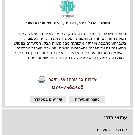
פטוש – אוכל ביתי, בשרים, דגים, צמחוני/טבעוני
מסעדת פטוש השוכנת במבנה עתיק המיועד לשימור, מפגישה את
הנאות החך עם יצירות האמנות המעטרות את הגלריה הסמוכה.
כשברקע מתנגנת מוזיקה איכותית מכל קצוות תבל, הסועדים בפטוש
מתענגים גם על תפריט ים-תיכוני משמח, המשלב טעמים מקוריים
בהשראת המטבח הערבי והישראלי. השילוב הייחודי הופך כל בילוי
במסעדה שבמושבה הגרמנית, לחוויה תרבותית שמחה ומהנה.
שדרות בן גוריון 38, חיפה
073-7584348
לאתר המסעדה
אירועים במסעדה
ערוצי תוכן
אירועים במסעדות