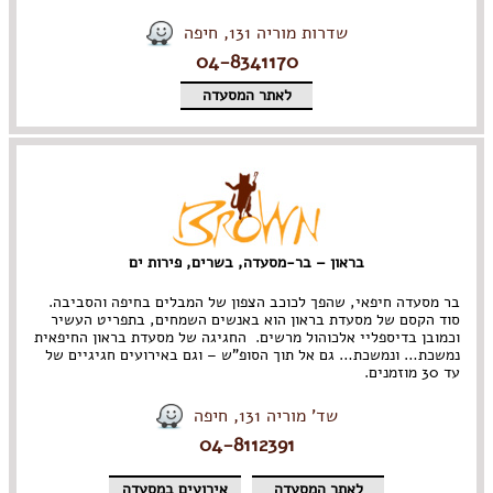
שדרות מוריה 131, חיפה
04-8341170
לאתר המסעדה
בראון – בר-מסעדה, בשרים, פירות ים
בר מסעדה חיפאי, שהפך לכוכב הצפון של המבלים בחיפה והסביבה.
סוד הקסם של מסעדת בראון הוא באנשים השמחים, בתפריט העשיר
וכמובן בדיספליי אלכוהול מרשים. החגיגה של מסעדת בראון החיפאית
נמשכת… ונמשכת… גם אל תוך הסופ"ש – וגם באירועים חגיגיים של
עד 30 מוזמנים.
שד' מוריה 131, חיפה
04-8112391
לאתר המסעדה
אירועים במסעדה