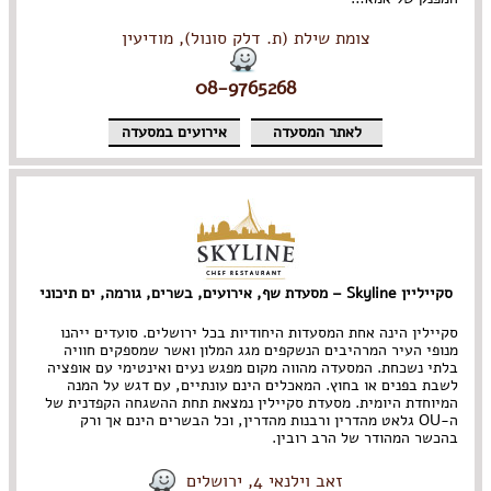
צומת שילת (ת. דלק סונול), מודיעין
08-9765268
לאתר המסעדה
אירועים במסעדה
סקייליין Skyline – מסעדת שף, אירועים, בשרים, גורמה, ים תיכוני
סקיילין הינה אחת המסעדות היחודיות בכל ירושלים. סועדים ייהנו
מנופי העיר המרהיבים הנשקפים מגג המלון ואשר שמספקים חוויה
בלתי נשכחת. המסעדה מהווה מקום מפגש נעים ואינטימי עם אופציה
לשבת בפנים או בחוץ. המאכלים הינם עונתיים, עם דגש על המנה
המיוחדת היומית. מסעדת סקיילין נמצאת תחת ההשגחה הקפדנית של
ה-OU גלאט מהדרין ורבנות מהדרין, וכל הבשרים הינם אך ורק
בהכשר המהודר של הרב רובין.
זאב וילנאי 4, ירושלים