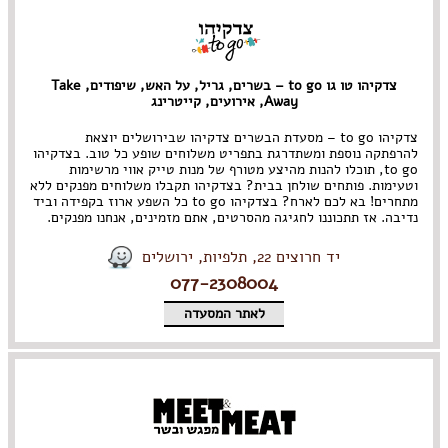
צדקיהו טו גו to go – בשרים, גריל, על האש, שיפודים, Take
Away, אירועים, קייטרינג
צדקיהו to go – מסעדת הבשרים צדקיהו שבירושלים יוצאת
להרפתקה נוספת ומשתדרגת בתפריט משלוחים שופע כל טוב. בצדקיהו
to go, תוכלו להנות מהיצע מטורף של מנות טייק אווי מרשימות
וטעימות. פותחים שולחן בבית? בצדקיהו תקבלו משלוחים מפנקים ללא
מתחרים! בא לכם לארח? בצדקיהו to go כל השפע ארוז בקפידה וביד
נדיבה. אז תתכוננו לחגיגה מהסרטים, אתם מזמינים, אנחנו מפנקים.
יד חרוצים 22, תלפיות, ירושלים
077-2308004
לאתר המסעדה