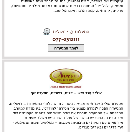
עיקריות של בשרים, דגים ופסטות, כמו גם מבחר מנות ראשונות,
סלטים, 'לפלפים' (פיתות דרוזיות אותנטיות במבחר מילויים ותוספות),
מרקים, קינוחים, קפה והרבה אלכוהול טוב.
המעלות 3, ירושלים
077-2312111
לאתר המסעדה
אוליב אנד פיש – דגים, בשרים, מסעדת שף
מסעדת אוליב אנד פיש מביאה בשורה חדשה לנוף המסעדות בירושלים.
המסעדה הפכה לנקודת מפגש בין מסורתי למודרני, בין מזרח למערב.
המרפסת של המסעדה תורמת את שלה ומשקיפה לנופיה הקסומים של
עיר הבירה. התפריט הכשר של אוליב אנד פיש משלב טעמים
אירופאים עם הנאות ים תיכוניות מענגות – מסלטים ומנות אנטיפסטי
ועד לדגי ים ובשרים מגרים.