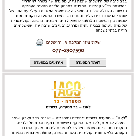
בלב ליבה של ירושלים שוכנת נויה, מסעדת שף כשרה למהדרין
בהשגחת בד"צ קהילות, המצויה במרחק הליכה מהעיר העתיקה.
הבשורה הגדולה של נויה מפגישה את טעמי המטבח העילי עם החך של
שומרי הכשרות בירושלים והסביבה. במטבח המסעדה רוקחים מנות
שנעות בין המטבח הצרפתי לתשוקה הים תיכונית. ההנאה הקולינארית
של נויה עטופה בבניין עתיק ומרהיב ובעיצוב שובה עין, שמשלימים
חוויה בלתי נשכחת.
שלומציון המלכה 3, ירושלים
077-2307590
לאתר המסעדה
אירועים במסעדה
לאגו – בר מסעדה, בשרים
"לאגו" – מסעדת בשרים ייחודית ויפהפייה – שוכנת בלב פארק שמיר
במעלה אדומים, לצד אגם המוקף בשטחים ירוקים וגנים מלבלבים.
המקום המודרני והמעוצב מאפשר לסועדים ליהנות מהנוף המדברי
הקסום. בלאגו חוויה קולינרית בשרית כשרה, סוחפת ואיכותית במיוחד,