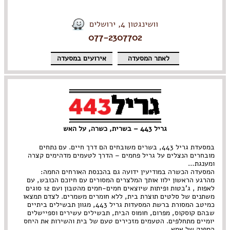
וושינגטון 4, ירושלים
077-2307702
לאתר המסעדה
אירועים במסעדה
גריל 443 – בשרית, כשרה, על האש
במסעדת גריל 443, בשרים משובחים הם דרך חיים. עם נתחים
מובחרים הנצלים על גריל פחמים – הדרך לטעמים מדהימים קצרה
ומענגת…
המסעדה הכשרה במודיעין ידועה גם בהכנסת האורחים החמה:
מהרגע הראשון ילוו אותך המלצרים המסורים עם חיוכם הכובש, עם
לאפות , ג'בטות ופיתות שיוצאים חמים-חמים מהטבון ועם 12 סוגים
משתנים של סלטים תוצרת בית, ללא חומרים משמרים. לצדם תמצאו
כמיטב המסורת ברשת המסעדות גריל 443, מגוון תבשילים ביתיים
שבהם קוסקוס, מפרום, חומוס הבית, תבשילים עשירים וספיישלים
יומיים מתחלפים. הטעמים מזכירים טעם של בית והשירות את היחס
המפנק של אמא…