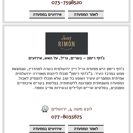
073-7598520
לאתר המסעדה
אירועים במסעדה
ג’וזף רימון – בשרים, גריל, על האש, אירועים
ג'וזף רימון היא מסעדת גריל ויין ירושלמית כשרה למהדרין, שנמצאת
ממש במרכז העיר. ב"ג'וזף רימון" תוכלו ליהנות מאווירה ירושלמית
אמיתית ומתפריט עשיר ושופע כל טוב שלא תוכלו להפסיק לאכול.
המסעדה משפחתית ומפרגנת ללקוחותיה בפלטות בשרים איכותיים
ומפנקים, בסלטים טריים וקלילים ובשירות אדיב ומסור.
לונץ משה 4, ירושלים
077-8035675
לאתר המסעדה
אירועים במסעדה