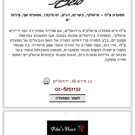
מסעדת צ'לו – איטלקי, בשרים, דגים, ים תיכוני, מסעדת שף, פירות
ים
צ'לו היא מסעדה איטלקית בירושלים, עם אווירה שמזכירה כפר דייגים
איטלקי. המסעדה בירושלים שוכנת במבנה אבן המשובץ במראות
ססגוניים. בלב החוויה פרי דמיונו הפורה של השף והבעלים של מסעדת
צ'לו, עדי כהן, מצוי תפריט על טהרת טעמי צפון איטליה. בין מנעמי
התפריט תוכלו למצוא מבחר מתאבנים, פסטות משובחות ונתחי בשר
מובחרים. גלידות תוצרת בית, עוגות ומבחר קינוחים איטלקיים יחתמו
חוויה מתוקה.
בן סירא 18, ירושלים
02-6251132
לאתר המסעדה