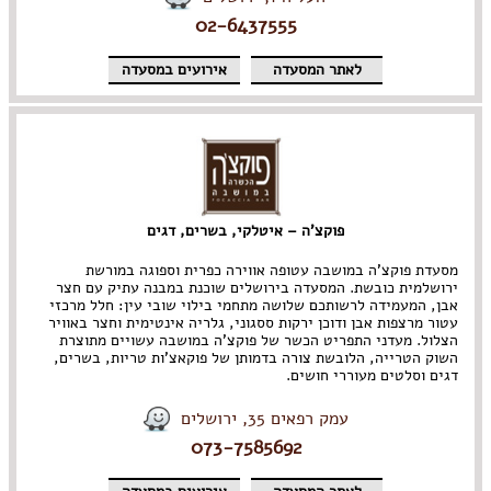
02-6437555
לאתר המסעדה
אירועים במסעדה
פוקצ'ה – איטלקי, בשרים, דגים
מסעדת פוקצ'ה במושבה עטופה אווירה כפרית וספוגה במורשת
ירושלמית כובשת. המסעדה בירושלים שוכנת במבנה עתיק עם חצר
אבן, המעמידה לרשותכם שלושה מתחמי בילוי שובי עין: חלל מרכזי
עטור מרצפות אבן ודוכן ירקות ססגוני, גלריה אינטימית וחצר באוויר
הצלול. מעדני התפריט הכשר של פוקצ'ה במושבה עשויים מתוצרת
השוק הטרייה, הלובשת צורה בדמותן של פוקאצ'ות טריות, בשרים,
דגים וסלטים מעוררי חושים.
עמק רפאים 35, ירושלים
073-7585692