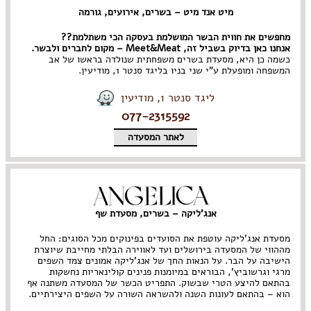
מיט אנד מיט – בשרים, אירועים, גורמה
מחפשים את חווית הבשר המושלמת בעסקה הכי משתלמת??
אנחנו כאן בדיוק בשביל זה, Meet&Meat – מקום לחברים ולבשר.
כשמה כן היא, מסעדת בשרים משפחתית שנולדה בראשו של אב
המשפחה ומופעלת ע"י שני בניו בליגד סנטר 1, מודיעין.
ליגד סנטר 1, מודיעין
077-2315592
לאתר המסעדה
אנג'ליקה – בשרים, מסעדת שף
מסעדת אנג'ליקה עוטפת את הסועדים בפינוקים מכל הסוגים: החל
מההווי של המסעדה בירושלים ועד לאווירה הבלתי מחייבת שיוצרת
הישיבה על הבר. על הנאות החך של אנג'ליקה אמונים צמד השפים
מרגי וגרשוביץ', הבוראים במיומנות פנינים קולינאריות נחשקות
בהתאם להיצע הטרי שבשוק. התפריט הכשר של המסעדה משתנה אף
הוא – בהתאם לעונות השנה ולהשראה השורה על השפים היצירתיים.