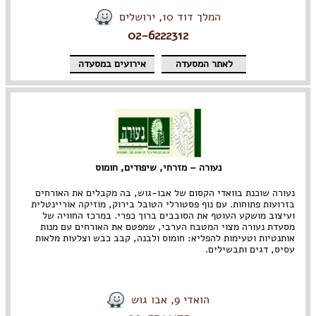
המלך דוד 10, ירושלים
02-6222312
לאתר המסעדה
אירועים במסעדה
נעורה – מזרחי, שיפודים, חומוס
נעורה שוכנת בוואדי הקסום של אבו-גוש, בה מקבלים את האורחים
בזרועות פתוחות. עם נוף פסטורלי הטובל בירוק, מוזיקה אוריינטלית
ועיצוב מושקע העוטף את הסובבים ברוך כפרי. במרכז החוויה של
מסעדת נעורה מצוי המטבח הערבי, שמפטם את האורחים עם מנות
אותנטיות וטעימות להפליא: חומוס ולבנה, קבב כבש וצלעות מלאות
עסיס, דגים ותבשילים.
הואדי 9, אבו גוש