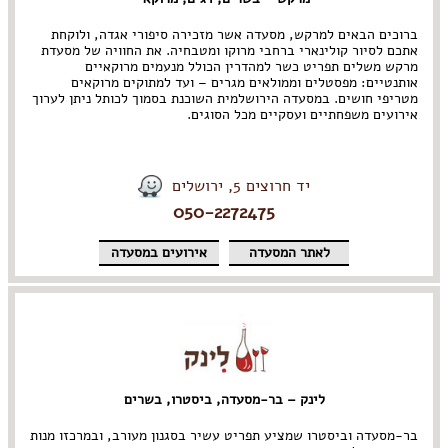
ברוכים הבאים למרקש, מסעדה אשר מזכירה סיפורי אגדה, ולוקחת
אתכם לסיור קולינארי ברחבי מרוקו ומטבחיה. את החוויה של מסעדת
מרקש משלים תפריט כשר למהדרין הכולל מנעמים מרוקאיים
אותנטיים: מפסטלים וממולאים מגרים – ועד למתוקים מרוקאים
מטריפי חושים. במסעדה הירושלמית השוכנת בסמוך לכותל ניתן לערוך
אירועים משפחתיים ועסקיים מכל הסוגים.
יד חרוצים 5, ירושלים
050-2272475
לאתר המסעדה
אירועים במסעדה
לינק – בר-מסעדה, ביסטרו, בשרים
בר-מסעדה וביסטרו שמציע תפריט עשיר בסגנון מעורב, ובמרכזו מנות