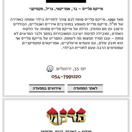
מייקס פלייס – בר, אמריקאי, גריל, מקסיקני
מאז 1992, מייקס פלייס פותח לכם צוהר לחוויית בילוי שמחה באווירה
של חו"ל. מייקס פלייס משופע במוטיבים איריים ואנגליים, הכוללים
עיצוב עץ חם ומזמין. הדלת של מייקס פלייס פתוחה עד הלקוח
האחרון, ומובילה לפינות ישיבה המאובזרות במסך ולבר המרשים לא
פחות – שבו תמיד תמצאו מה לשתות. התפריט של מייקס פלייס אף
הוא חובק עולם, עם טעמים איטלקיים, אמריקאים ומקסיקניים
שמוסיפים הרבה טעם לחוויית הבילוי.
יפו 33, ירושלים
054-7991220
לאתר המסעדה
אירועים במסעדה
מרקש – בשרים, דגים, מרוקאי