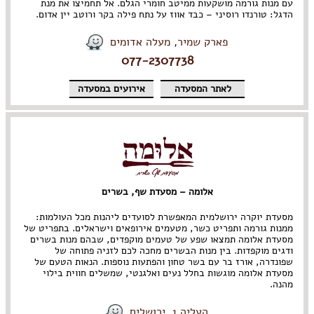
עם מנות גורמה מושקעות ממיטב חומרי הגלם. אל תחמיצו את מנת
הדגל: טורנדו רוסיני – כבד אווז על נתח פילה בקר ורוטב יין אדום.
פארק שמיר, מעלה אדומים
077-2307738
לאתר המסעדה
אירועים במסעדה
אלומה – מסעדת שף, בשרים
מסעדת יוקרה ירושלמית המאפשרת לסועדים ליהנות מכל העולמות:
ממנות גורמה ותפריט כשר, מטעמים אירופאים וישראלים. בתפריט של
מסעדת אלומה תמצאו שפע של טעמים מוקפדים, שבהם מנות בשרים
ודגים מוקפדות. בין מנות הבשרים מחכה לכם לזניה פתוחה של
שפונדרה, אורז בר עם בשר טחון והפתעות נוספות. הנאות הטעם של
מסעדת אלומה מוגשות בחלל נעים ואלגנטי, שמשלים חווית בילוי
מהנה.
העליה 1, ירושלים